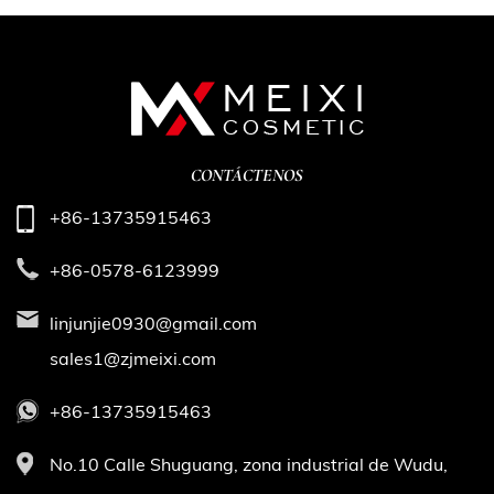
CONTÁCTENOS
+86-13735915463
+86-0578-6123999
linjunjie0930@gmail.com
sales1@zjmeixi.com
+86-13735915463
No.10 Calle Shuguang, zona industrial de Wudu,