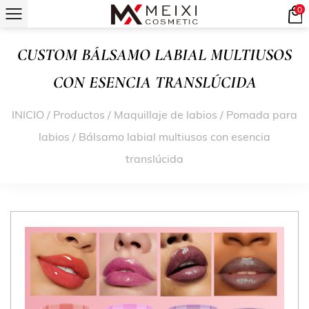
0
CUSTOM BÁLSAMO LABIAL MULTIUSOS
CON ESENCIA TRANSLÚCIDA
INICIO
/
Productos
/
Maquillaje de labios
/
Pomada para
labios
/
Bálsamo labial multiusos con esencia
translúcida