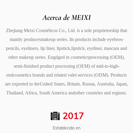
que brinda un acabado suave y brillante, permitiendo
Acerca de MEIXI
que tus labios luzcan frescos y sutilmente teñidos.
También puedes usar el bálsamo como complemento
Zhejiang Meixi Cosméticos Co., Ltd. is a sole proprietorship that
sobre otros productos para los labios, como lápices
mainly producesmakeup series. Its products include eyebrow
labiales mate o colores de labios líquidos, para agregar
pencils, eyeliners, lip liner, lipstick,lipstick, eyeliner, mascara and
un toque de humedad y crear un efecto más completo y
other makeup series. Engdged in cosmeticsprocessing (OEM),
voluminoso.
semi-finished product processing (OEM) of mid-to-high-
3. Embalaje elegante y práctico
endcosmetics brands and related valet services (ODM). Products
El bálsamo viene en un lindo y compacto frasco,
are exported to theUnited States, Britain, Russia, Australia, Japan,
diseñado para facilitar su transporte. El empaque
Thailand, Africa, South America andother countries and regions.
cuenta con un mecanismo giratorio que le permite
exprimir la cantidad justa de producto para su
2017
aplicación.
Establecido en
Para una aplicación óptima, puedes utilizar los dedos o