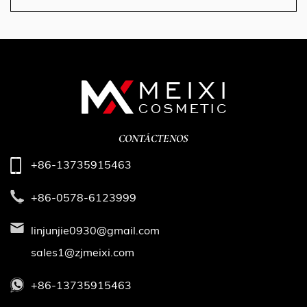
CONTÁCTENOS
+86-13735915463
+86-0578-6123999
linjunjie0930@gmail.com
sales1@zjmeixi.com
+86-13735915463