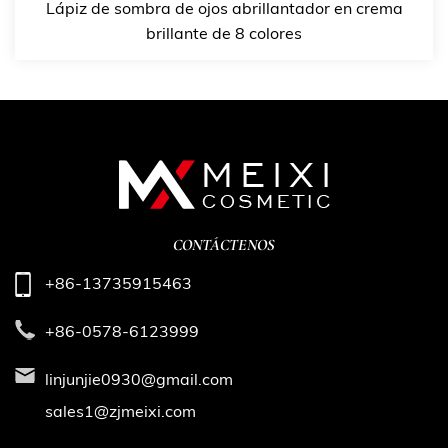
Lápiz de sombra de ojos abrillantador en crema
brillante de 8 colores
CONTÁCTENOS
+86-13735915463
+86-0578-6123999
linjunjie0930@gmail.com
sales1@zjmeixi.com