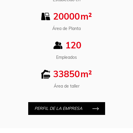
una aplicación perfecta y de aspecto profesional en
20000
m²
todo momento. Además, el delineador de labios tiene
un efecto voluminizador incorporado, dándoles a tus
Área de Planta
labios un aspecto más lleno y voluminoso sin necesidad
120
de productos adicionales.
Textura suave: el crayón se desliza sin esfuerzo,
Empleados
creando una cobertura suave y uniforme sin tirar ni tirar
33850
m²
de la delicada piel de los labios.
Efecto voluminizador: el delineador de labios ayuda a
Área de taller
crear unos labios más llenos y definidos, dando a tus
labios una apariencia tersa y deliciosa.
PERFIL DE LA EMPRESA
Función dual: el lápiz labial y el delineador en un solo
crayón permiten una aplicación fácil y rápida, lo que lo
hace ideal para quienes tienen agendas ocupadas o