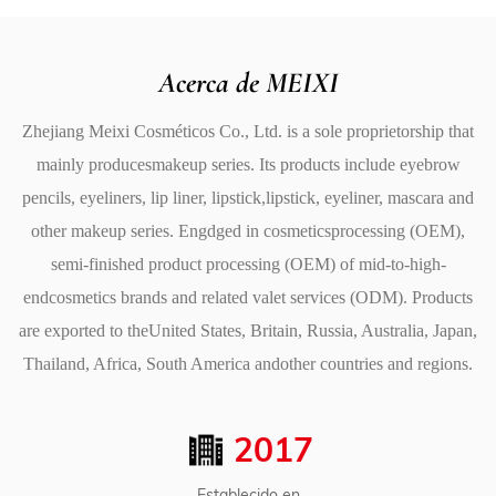
permanecer intacta durante horas, ofreciendo un
acabado duradero que se mantiene vibrante y fiel al
Acerca de MEIXI
color durante todo el día.
Zhejiang Meixi Cosméticos Co., Ltd. is a sole proprietorship that
A prueba de manchas: ya sea que esté haciendo
mainly producesmakeup series. Its products include eyebrow
recados, asistiendo a una fiesta o teniendo un día
pencils, eyeliners, lip liner, lipstick,lipstick, eyeliner, mascara and
ajetreado en el trabajo, este crayón no se mancha ni se
other makeup series. Engdged in cosmeticsprocessing (OEM),
desvanece, manteniendo la línea de sus labios bien
semi-finished product processing (OEM) of mid-to-high-
definida y su lápiz labial en su lugar.
endcosmetics brands and related valet services (ODM). Products
3. Fácil aplicación con efecto rellenador de labios
are exported to theUnited States, Britain, Russia, Australia, Japan,
El lápiz labial y el delineador están alojados en un
Thailand, Africa, South America andother countries and regions.
crayón suave y fácil de aplicar, lo que facilita delinear y
rellenar los labios con precisión. El diseño de doble
2017
extremo significa que puedes cambiar fácilmente entre
el delineador de labios y el lápiz labial, lo que garantiza
Establecido en