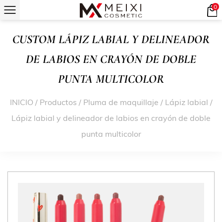
0
CUSTOM LÁPIZ LABIAL Y DELINEADOR
DE LABIOS EN CRAYÓN DE DOBLE
PUNTA MULTICOLOR
INICIO
/
Productos
/
Pluma de maquillaje
/
Lápiz labial
/
Lápiz labial y delineador de labios en crayón de doble
punta multicolor