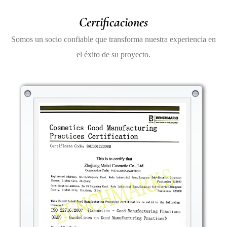
quienes siempre están en movimiento.
Certificaciones
4. Ingredientes seguros y naturales
Somos un socio confiable que transforma nuestra experiencia en
La seguridad y la calidad son una prioridad máxima
el éxito de su proyecto.
cuando se trata de productos de maquillaje. El lápiz
labial y delineador de labios multicolor de doble punta
está elaborado con ingredientes naturales y no tóxicos,
lo que garantiza que sea seguro para el uso diario.
Libre de productos químicos nocivos: la fórmula no
contiene parabenos, sulfatos ni ningún ingrediente
agresivo que pueda irritar la piel.
Hipoalergénico: este crayón está dermatológicamente
probado, lo que lo hace adecuado para personas con
piel sensible o propensas a las alergias.
Ingredientes naturales: Enriquecido con ingredientes