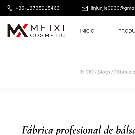
+86-13735915463
linjunjie0930@gma
INICIO
PROD
INICIO
/
Blogs
/
Fábrica p
Fábrica profesional de báls