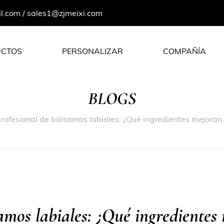
il.com
/
sales1@zjmeixi.com
UCTOS
PERSONALIZAR
COMPAÑÍA
BLOGS
rofesional de bálsamos labiales: ¿Qué ingredientes mejoran
amos labiales: ¿Qué ingredientes