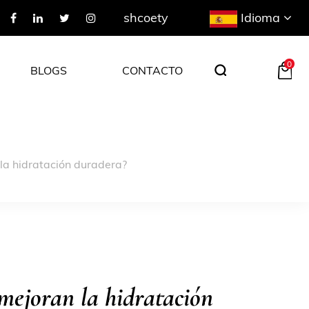
Idioma
shcoety
0
BLOGS
CONTACTO
 la hidratación duradera?
 mejoran la hidratación