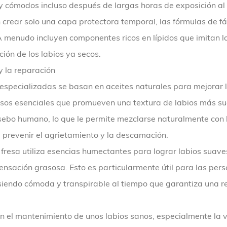
ómodos incluso después de largas horas de exposición al air
crear solo una capa protectora temporal, las fórmulas de f
menudo incluyen componentes ricos en lípidos que imitan la 
ón de los labios ya secos.
y la reparación
specializadas se basan en aceites naturales para mejorar la 
sos esenciales que promueven una textura de labios más suave
bo humano, lo que le permite mezclarse naturalmente con la b
prevenir el agrietamiento y la descamación.
fresa utiliza esencias humectantes para lograr labios suaves 
ensación grasosa. Esto es particularmente útil para las per
e siendo cómoda y transpirable al tiempo que garantiza una 
l mantenimiento de unos labios sanos, especialmente la vit