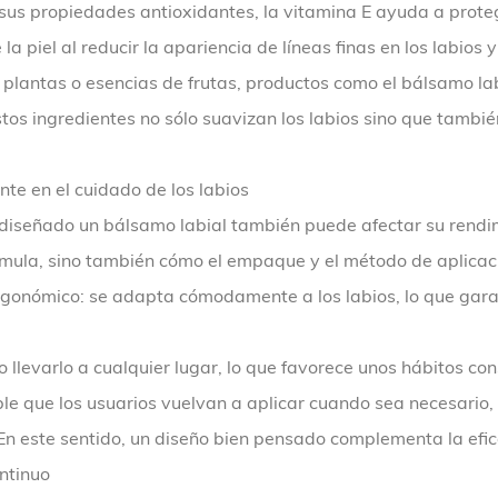
sus propiedades antioxidantes, la vitamina E ayuda a protege
 piel al reducir la apariencia de líneas finas en los labios y
e plantas o esencias de frutas, productos como el bálsamo l
stos ingredientes no sólo suavizan los labios sino que tambi
te en el cuidado de los labios
 diseñado un bálsamo labial también puede afectar su rendim
órmula, sino también cómo el empaque y el método de aplicaci
rgonómico: se adapta cómodamente a los labios, lo que gara
levarlo a cualquier lugar, lo que favorece unos hábitos con
ble que los usuarios vuelvan a aplicar cuando sea necesario,
En este sentido, un diseño bien pensado complementa la efica
ontinuo