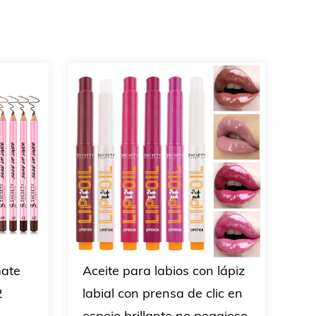
mate
Aceite para labios con lápiz
Co
2
labial con prensa de clic en
de
espejo brillante no pegajoso
co